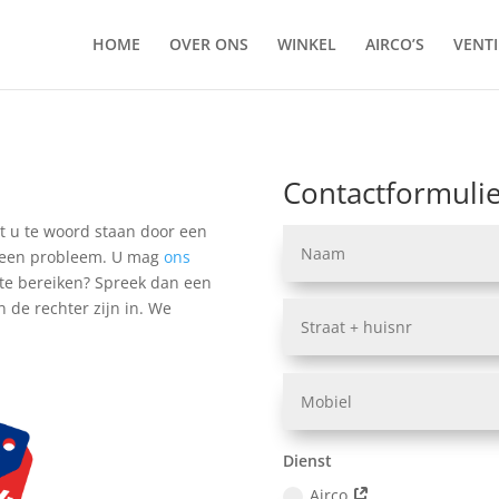
HOME
OVER ONS
WINKEL
AIRCO’S
VENTI
Contactformuli
lt u te woord staan door een
 geen probleem. U mag
ons
t te bereiken? Spreek dan een
n de rechter zijn in. We
Dienst
Airco