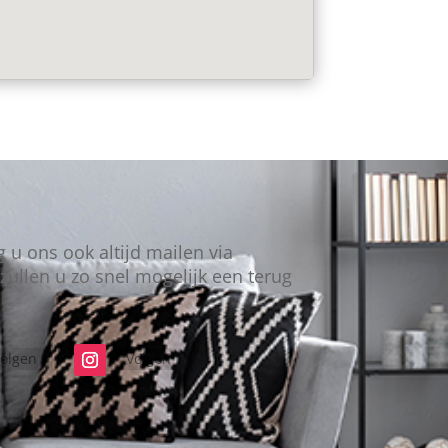
 u ons ook altijd mailen via
 zullen u zo snel mogelijk een terug
olgen
Volgen