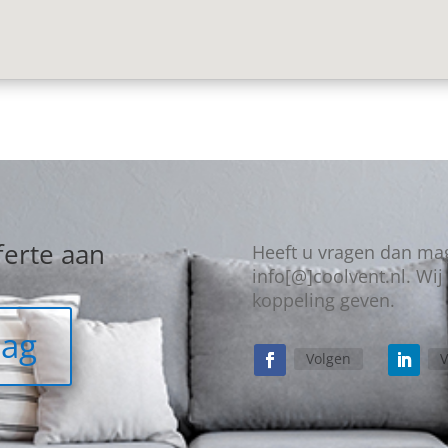
ferte aan
Heeft u vragen dan mag
info[@]coolvent.nl. Wij
koppeling geven.
aag
Volgen
V