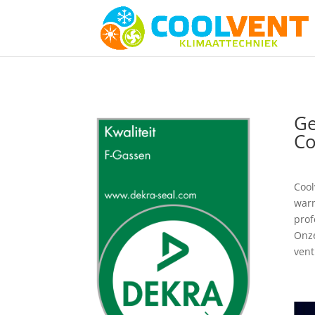
Ge
Co
Cool
warm
prof
Onze
vent