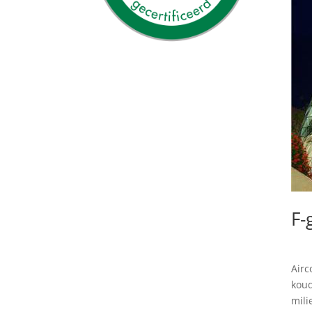
F-
Airc
koud
mili