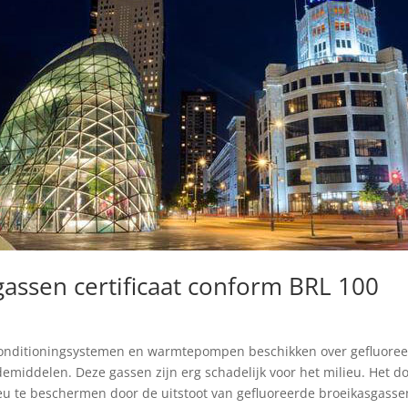
gassen certificaat conform BRL 100
onditioningsystemen en warmtepompen beschikken over gefluore
emiddelen. Deze gassen zijn erg schadelijk voor het milieu. Het d
eu te beschermen door de uitstoot van gefluoreerde broeikasgasse