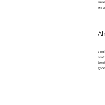
name
en u
Ai
Cool
omst
bent
groo