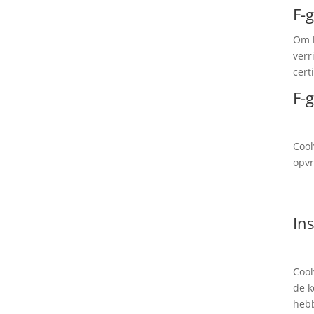
F-
Om h
verr
cert
F-
Cool
opvr
Ins
Cool
de k
hebb