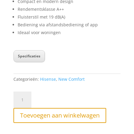
Compact en modern design
Rendementsklasse A++
Fluisterstil met 19 dB(A)
Bediening via afstandsbediening of app
Ideaal voor woningen
Specificaties
Categorieën:
Hisense
,
New Comfort
7,0kW
New
Comfort
Toevoegen aan winkelwagen
-
Hisense
aantal